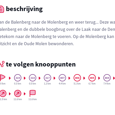
beschrijving
an de Balenberg naar de Molenberg en weer terug... Deze wa
alenberg en de dubbele boogbrug over de Laak naar de Deme
etekom naar de Molenberg te voeren. Op de Molenberg kan 
itzicht en de Oude Molen bewonderen.
te volgen knooppunten
0 km
0.3 km
0.5 km
1.2 km
4.4 km
5.1 km
6.7 km
7.4 km
1.5 km
11.6 km
11.6 km