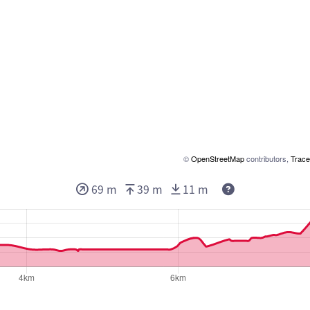
©
OpenStreetMap
contributors,
Trace
69 m
39 m
11 m