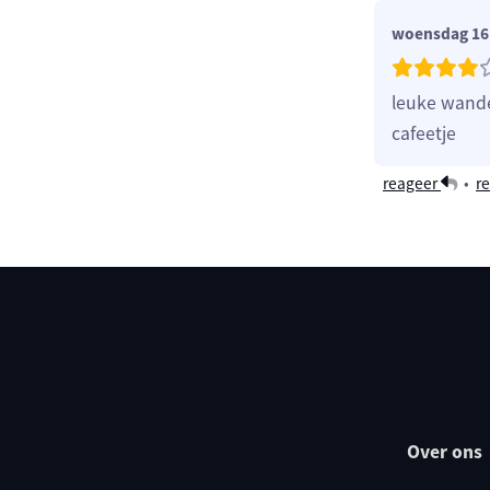
woensdag 16 
leuke wandel
cafeetje
reageer
•
re
Over ons