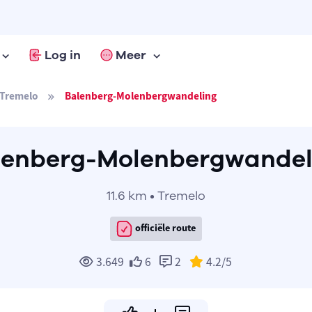
Log in
Meer
Tremelo
Balenberg-Molenbergwandeling
lenberg-Molenbergwandel
11.6 km • Tremelo
officiële route
3.649
6
2
4.2
/5