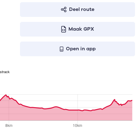
Deel route
Maak GPX
Open in app
strack