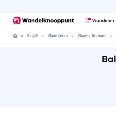
Wandelen
België
Vlaanderen
Vlaams-Brabant
Ba