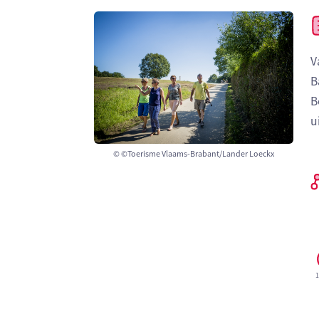
V
B
B
u
© ©Toerisme Vlaams-Brabant/Lander Loeckx
1