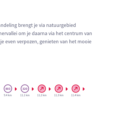
ndeling brengt je via natuurgebied
rvallei om je daarna via het centrum van
je even verpozen, genieten van het mooie
9.4 km
11.1 km
11.2 km
11.3 km
11.4 km