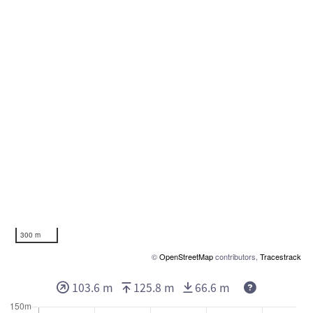
300 m
©
OpenStreetMap
contributors,
Tracestrack
103.6 m
125.8 m
66.6 m