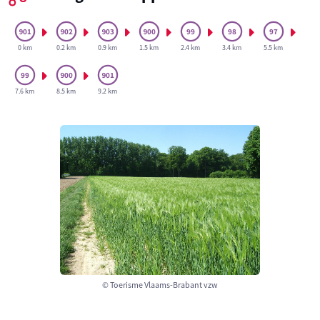
0 km
0.2 km
0.9 km
1.5 km
2.4 km
3.4 km
5.5 km
7.6 km
8.5 km
9.2 km
© Toerisme Vlaams-Brabant vzw