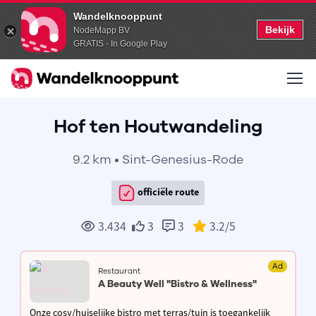
Wandelknooppunt
Bekijk
NodeMapp BV
GRATIS - In Google Play
Hof ten Houtwandeling
9.2 km • Sint-Genesius-Rode
officiële route
3.434
3
3
3.2
/5
Ad
Restaurant
A Beauty Well "Bistro & Wellness"
Onze cosy/huiselijke bistro met terras/tuin is toegankelijk