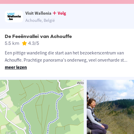
Visit Wallonia
Volg
Achouffe, België
De Feeënvallei van Achouffe
5.5 km
4.3
/5
Een pittige wandeling die start aan het bezoekerscentrum van
Achouffe. Prachtige panorama's onderweg, veel onverharde st
...
meer lezen