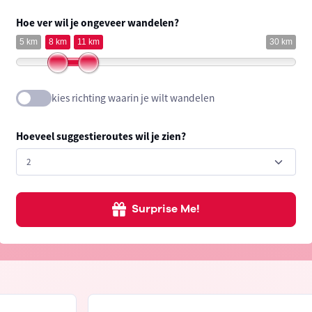
Hoe ver wil je ongeveer wandelen?
5 km
8 km
11 km
30 km
kies richting waarin je wilt wandelen
Hoeveel suggestieroutes wil je zien?
Surprise Me!