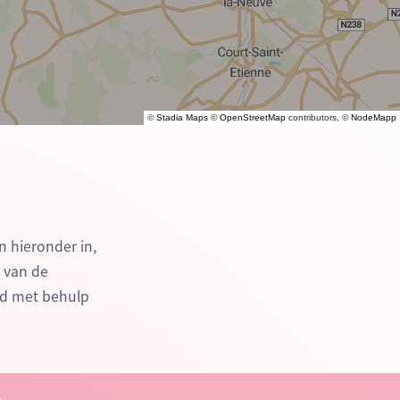
©
Stadia Maps
©
OpenStreetMap
contributors, ©
NodeMapp
n hieronder in,
n van de
nd met behulp