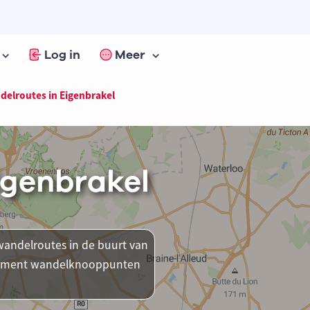
Log in
Meer
elroutes in Eigenbrakel
igenbrakel
andelroutes in de buurt van
t moment wandelknooppunten