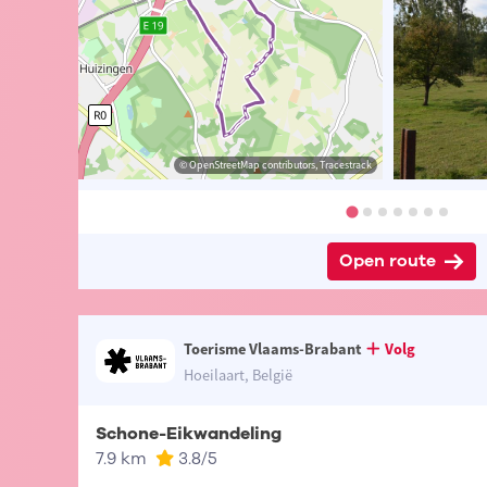
aams-Brabant
© Lander Loeckx
© OpenStreetMap contributors, Tracestrack
© OpenStreetMap contributors, Tracestrack
Open route
Toerisme Vlaams-Brabant
Volg
Hoeilaart, België
Schone-Eikwandeling
7.9 km
3.8
/5