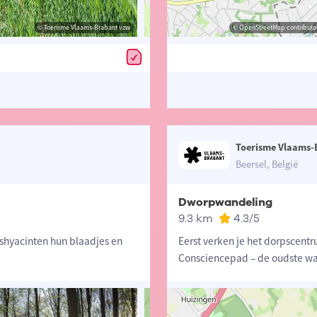
© Toerisme Vlaams-Brabant vzw
© Lander Loeckx
© OpenStreetMap contributors, Trac
© OpenStreetMap contributor
Toerisme Vlaams-
Beersel, België
Dworpwandeling
9.3 km
4.3
/5
oshyacinten hun blaadjes en
Eerst verken je het dorpscentr
Consciencepad – de oudste w