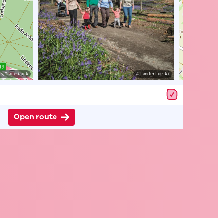
s, Tracestrack
rabant
© Toerisme Vlaams-Brabant
© Lander Loeckx
Open route