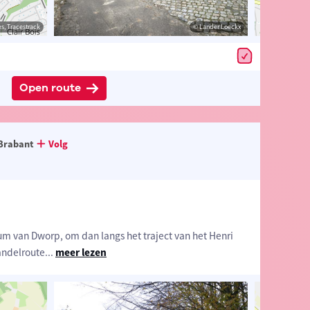
estrack
s, Tracestrack
© Toerisme Vlaams-Brabant vzw
© Lander Loeckx
© Op
Open route
Brabant
Volg
um van Dworp, om dan langs het traject van het Henri
andelroute
...
meer lezen