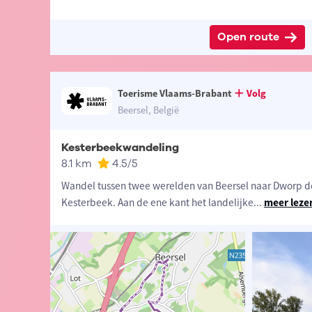
Open route
Toerisme Vlaams-Brabant
Volg
Beersel, België
Kesterbeekwandeling
8.1 km
4.5
/5
Wandel tussen twee werelden van Beersel naar Dworp d
Kesterbeek. Aan de ene kant het landelijke
...
meer leze