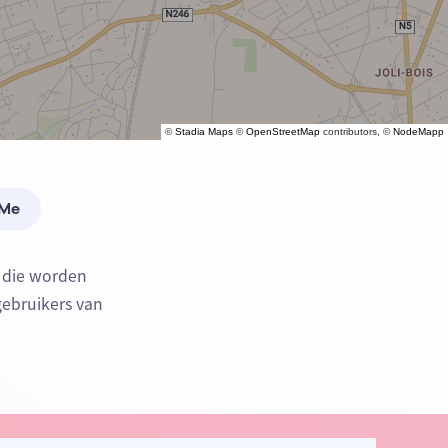
©
Stadia Maps
©
OpenStreetMap
contributors, ©
NodeMapp
 Me
) die worden
gebruikers van