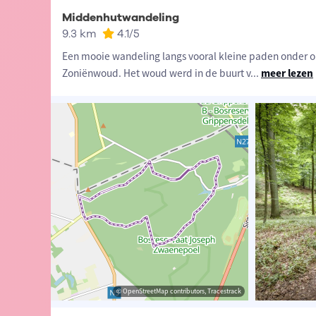
Middenhutwandeling
9.3 km
4.1
/5
Een mooie wandeling langs vooral kleine paden onder 
Zoniënwoud. Het woud werd in de buurt v
...
meer lezen
ander Loeckx
© Lander Loeckx
© OpenStreetMap contributors, Tracestrack
© OpenStreetMap contributors, Tracestrack