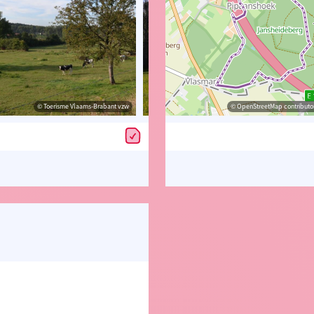
© Toerisme Vlaams-Brabant vzw
© Lander Loeckx
© OpenStreetMap contributor
© Toerisme Vlaams-B