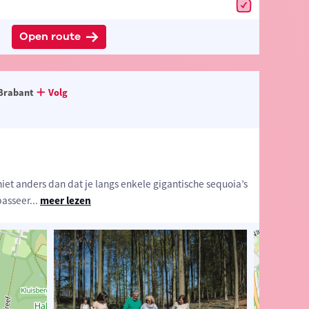
Open route
Brabant
Volg
niet anders dan dat je langs enkele gigantische sequoia’s
asseer
...
meer lezen