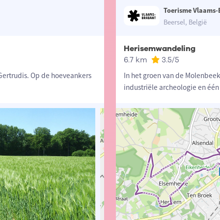
Toerisme Vlaams-
Beersel, België
Herisemwandeling
6.7 km
3.5
/5
Gertrudis. Op de hoeveankers
In het groen van de Molenbeek
industriële archeologie en één