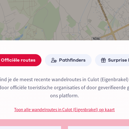
Officiële routes
Pathfinders
Surprise
ind je de meest recente wandelroutes in Culot (Eigenbrakel
or officiële toeristische organisaties of door geverifieerde 
ons platform.
Toon alle wandelroutes in Culot (Eigenbrakel) op kaart