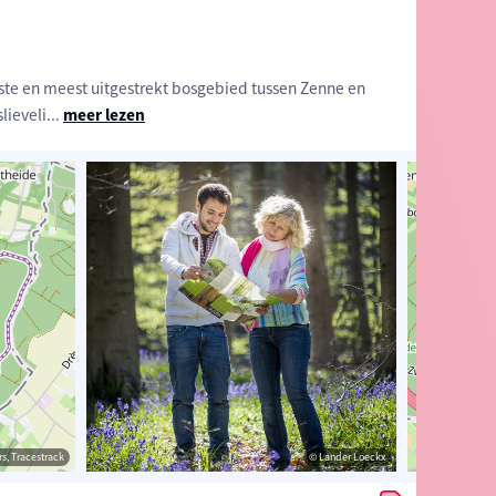
kste en meest uitgestrekt bosgebied tussen Zenne en
lieveli
...
meer lezen
estrack
s, Tracestrack
© Lander Loeckx
© Lander Loeckx
© Op