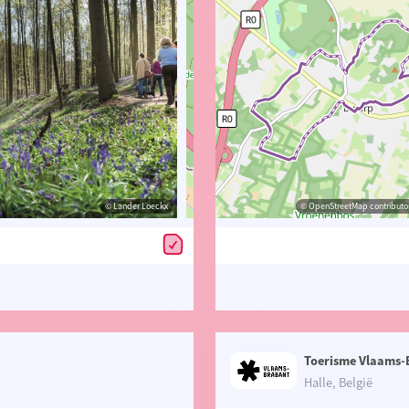
© Toerisme Vlaams-Brabant vzw
© Lander Loeckx
© OpenStreetMap contributors, Trac
© OpenStreetMap contributor
Toerisme Vlaams-
Halle, België