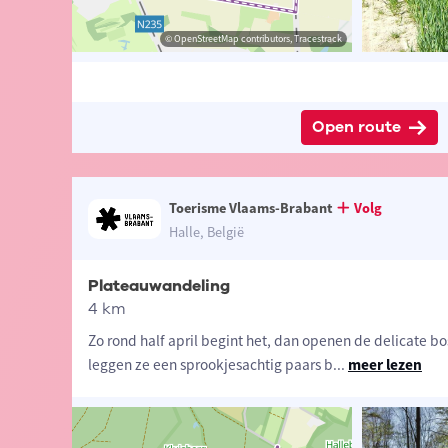
-Brabant vzw
© Lander Loeckx
© OpenStreetMap contributors, Tracestrack
© OpenStreetMap contributors, Tracestrack
Open route
Toerisme Vlaams-Brabant
Volg
Halle, België
Plateauwandeling
4 km
Zo rond half april begint het, dan openen de delicate b
leggen ze een sprookjesachtig paars b
...
meer lezen