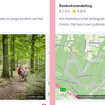
Reebokwandeling
8.2 km
4.8
/5
oude en jonge beuken van het
Het Hallerbos is het belangrij
Zoniën. Het bos is een publieks
© Lander Loeckx
© Lander Loeckx
© OpenStreetMap contributors, Trac
© OpenStreetMap contributor